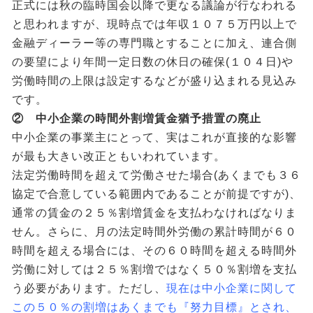
正式には秋の臨時国会以降で更なる議論が行なわれる
と思われますが、現時点では年収１０７５万円以上で
金融ディーラー等の専門職とすることに加え、連合側
の要望により年間一定日数の休日の確保(１０４日)や
労働時間の上限は設定するなどが盛り込まれる見込み
です。
② 中小企業の時間外割増賃金猶予措置の廃止
中小企業の事業主にとって、実はこれが直接的な影響
が最も大きい改正ともいわれています。
法定労働時間を超えて労働させた場合(あくまでも３６
協定で合意している範囲内であることが前提ですが)、
通常の賃金の２５％割増賃金を支払わなければなりま
せん。さらに、月の法定時間外労働の累計時間が６０
時間を超える場合には、その６０時間を超える時間外
労働に対しては２５％割増ではなく５０％割増を支払
う必要があります。ただし、
現在は中小企業に関して
この５０％の割増はあくまでも『努力目標』とされ、