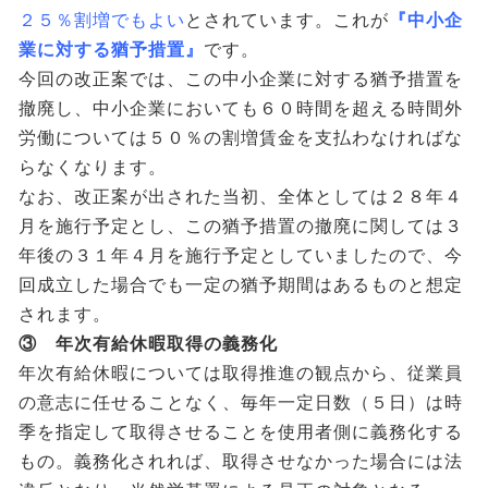
２５％割増でもよい
とされています。これが
『中小企
業に対する猶予措置』
です。
今回の改正案では、この中小企業に対する猶予措置を
撤廃し、中小企業においても６０時間を超える時間外
労働については５０％の割増賃金を支払わなければな
らなくなります。
なお、改正案が出された当初、全体としては２８年４
月を施行予定とし、この猶予措置の撤廃に関しては３
年後の３１年４月を施行予定としていましたので、今
回成立した場合でも一定の猶予期間はあるものと想定
されます。
③ 年次有給休暇取得の義務化
年次有給休暇については取得推進の観点から、従業員
の意志に任せることなく、毎年一定日数（５日）は時
季を指定して取得させることを使用者側に義務化する
もの。義務化されれば、取得させなかった場合には法