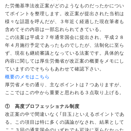
た労働基準法改正案がどのようなものだったかについ
てポイントを整理します。改正案が提出された当初は
様々な話題を呼んだが、３年近く経過した現在筆者も
含めてその内容は一部忘れられてきている。
この法案は平成２７年通常国会に提出され、平成２８
年４月施行予定であったものでしたが、法制化に至ら
ず、現在も継続審議となっている法案です。具体的な
内容に関しては厚生労働省が改正案の概要をメモにし
ていますのでそちらもあわせて確認下さい。
概要のメモはこちら
厚労省メモの通り、主なポイントは７つありますが、
ここではこの中から重要と思われる３点取り上げる。
① 高度プロフェッショナル制度
改正案の中で間違いなく｢目玉｣といえるポイントであ
る。この項目は特に多くの議論がなされ、結果として
ここ３回の通常国会のいずれでも可決に至らなかった