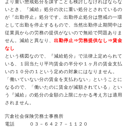
より重い懲戒処分を課すことも検討しなければならな
いとき、『減給』処分の次に重い処分とされているの
が『出勤停止』処分です。出勤停止処分は懲戒の一環
として出勤を停止するもので、当然出勤停止期間中は
従業員からの労務の提供がないので無給で問題ありま
せん。減給と異なり、
出勤停止⇒労務提供なし⇒賃金
なし
という構図なので、『減給処分』で法律上定められて
いる、１回当たり平均賃金の半分や１ヶ月の賃金支払
いの１０分の１という定めの対象にはなりません。
「働いていない分の賃金を支払わない」ということに
なるので、「働いたのに賃金が減額されている」とい
う『減給』の処分の金額の上限にかかる考え方は適用
されません。
宍倉社会保険労務士事務所
電話 ０３－６４２７－１１２０